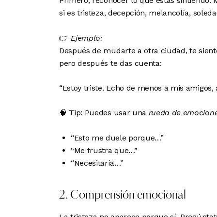
Primero, reconocer lo que estás sintiendo.
si es tristeza, decepción, melancolía, soled
👉
Ejemplo:
Después de mudarte a otra ciudad, te siente
pero después te das cuenta:
“Estoy triste. Echo de menos a mis amigos, a
🧠 Tip: Puedes usar una
rueda de emocion
“Esto me duele porque…”
“Me frustra que…”
“Necesitaría…”
2. Comprensión emocional
La tristeza no aparece porque sí. Pregúnta