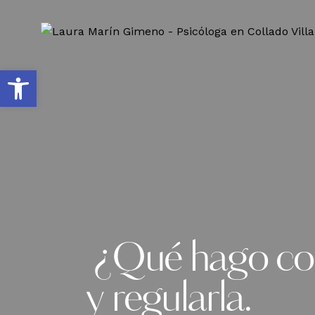
Abrir barra de herramientas
¿Qué hago con 
y regularla.