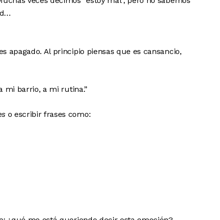
 Muchas veces decimos “estoy mal”, pero no sabemos
ad…
s apagado. Al principio piensas que es cansancio,
 mi barrio, a mi rutina.”
es
o escribir frases como:
te: ¿qué me está queriendo decir esta emoción?