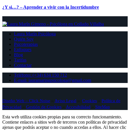
¿Y si…? – Aprender a vivir con la Incertidumbre
Laura Marín Psicóloga
Quién Soy
Psicoterapias
Enfoques
Blog
Tarifas
Contactar
Teléfono: (+34) 634 150 712
E-mail: lauramaringpsicologa@gmail.com
Diseño Web – Click Noise
–
Aviso Legal
–
Cookies
–
Política de
Privacidad
–
Gestión de Cookies
–
Accesibilidad
–
SiteMap
Esta web utiliza cookies propias para su correcto funcionamiento.
Contiene enlaces a sitios web de terceros con políticas de privacidad
ajenas que podrás aceptar o no cuando accedas a ellos. Al hacer clic