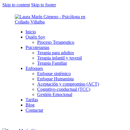
Skip to content
Skip to footer
Inicio
Quién Soy
Proceso Terapeutico
Psicoterapias
Terapia para adultos
Terapia infantil y juvenil
Terapia Familiar
Enfoques
Enfoque sistémico
Enfoque Humanista
Aceptación y compromiso (ACT)
Cognitivo-conductual (TCC)
Gestión Emocional
Tarifas
Blog
Contactar