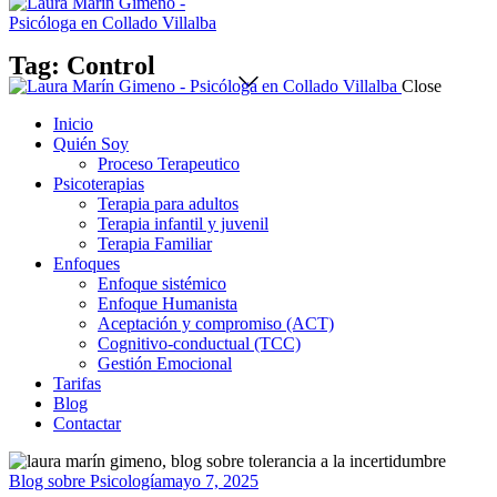
Tag: Control
Close
Inicio
Quién Soy
Proceso Terapeutico
Psicoterapias
Terapia para adultos
Terapia infantil y juvenil
Terapia Familiar
Enfoques
Enfoque sistémico
Enfoque Humanista
Aceptación y compromiso (ACT)
Cognitivo-conductual (TCC)
Gestión Emocional
Tarifas
Blog
Contactar
Blog sobre Psicología
mayo 7, 2025