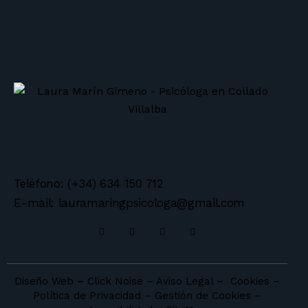
Teléfono: (+34) 634 150 712
E-mail: lauramaringpsicologa@gmail.com
Diseño Web – Click Noise
–
Aviso Legal
–
Cookies
–
Política de Privacidad
–
Gestión de Cookies
–