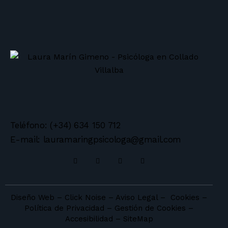
Teléfono: (+34) 634 150 712
E-mail: lauramaringpsicologa@gmail.com
Diseño Web – Click Noise
–
Aviso Legal
–
Cookies
–
Política de Privacidad
–
Gestión de Cookies
–
Accesibilidad
–
SiteMap